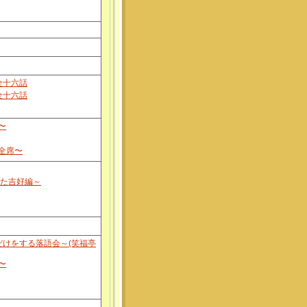
全十六話
全十六話
〜
全席〜
れた吉好編～
だけをする落語会～(笑福亭
〜