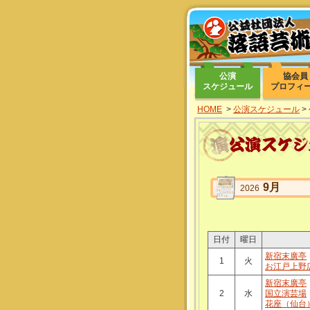
公演
協会員
スケジュール
プロフィ
HOME
>
公演スケジュール
>
9月
2026
日付
曜日
新宿末廣亭
1
火
お江戸上野
新宿末廣亭
2
水
国立演芸場
花座（仙台