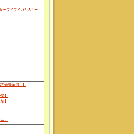
会〜ワイワイガヤガヤ〜
り
高円寺青年団」】
一部】
二部】
人会～