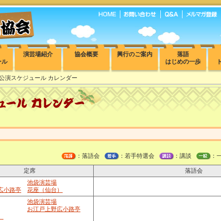
演芸場紹介
協会概要
興行のご案内
落語
ール
はじめの一歩
 公演スケジュール カレンダー
：落語会
：若手特選会
：講談
：
定席
落語会
池袋演芸場
広小路亭
花座（仙台）
池袋演芸場
お江戸上野広小路亭
）