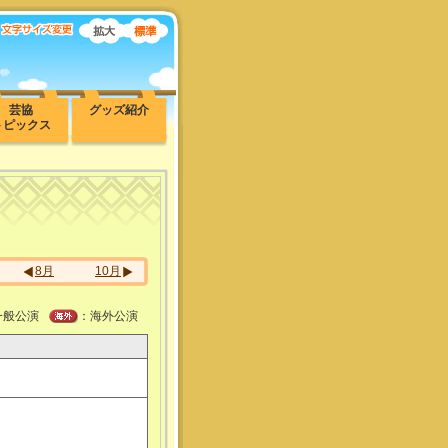
芸協
グッズ紹介
トピックス
8月
10月
一般公演
：海外公演