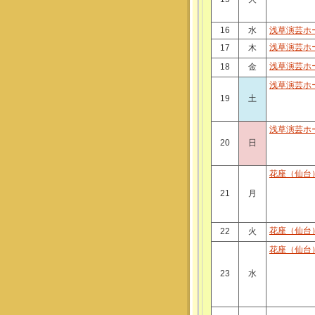
16
水
浅草演芸ホ
浅草演芸ホ
17
木
浅草演芸ホ
18
金
浅草演芸ホ
19
土
浅草演芸ホ
20
日
花座（仙台
21
月
花座（仙台
22
火
花座（仙台
23
水