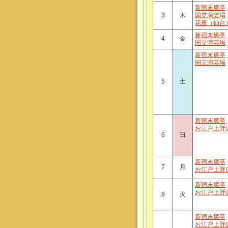
新宿末廣亭
3
木
国立演芸場
花座（仙台
新宿末廣亭
4
金
国立演芸場
新宿末廣亭
国立演芸場
5
土
新宿末廣亭
お江戸上野
6
日
新宿末廣亭
7
月
お江戸上野
新宿末廣亭
お江戸上野
8
火
新宿末廣亭
お江戸上野