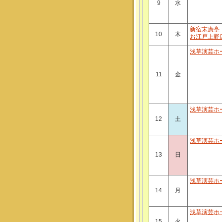
9
水
新宿末廣亭
10
木
お江戸上野
浅草演芸ホ
11
金
浅草演芸ホ
12
土
浅草演芸ホ
13
日
浅草演芸ホ
14
月
浅草演芸ホ
15
火