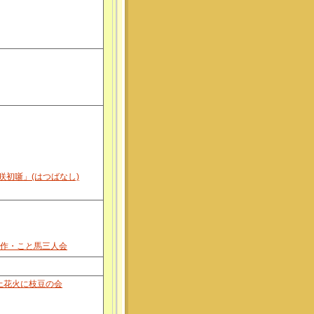
初噺」(はつばなし)
兼作・こと馬三人会
打上花火に枝豆の会