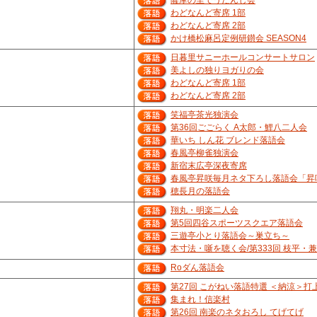
薩摩の里でうだんじ会
わどなんど寄席 1部
わどなんど寄席 2部
かけ橋松麻呂定例研鑚会 SEASON4
日暮里サニーホールコンサートサロン
美よしの独りヨガりの会
わどなんど寄席 1部
わどなんど寄席 2部
笑福亭茶光独演会
第36回ごごらく A太郎・鯉八二人会
華いち しん花 ブレンド落語会
春風亭柳雀独演会
新宿末広亭深夜寄席
春風亭昇咲毎月ネタ下ろし落語会「昇咲
穂長月の落語会
翔丸・明楽二人会
第5回四谷スポーツスクエア落語会
三遊亭小とり落語会～巣立ち～
本寸法・噺を聴く会/第333回 枝平・
Roダん落語会
第27回 こがねい落語特選 ＜納涼＞
集まれ！信楽村
第26回 南楽のネタおろし てげてげ