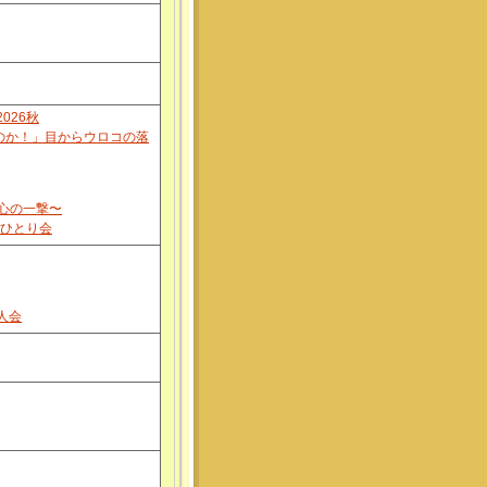
026秋
のか！」目からウロコの落
心の一撃〜
丸ひとり会
人会