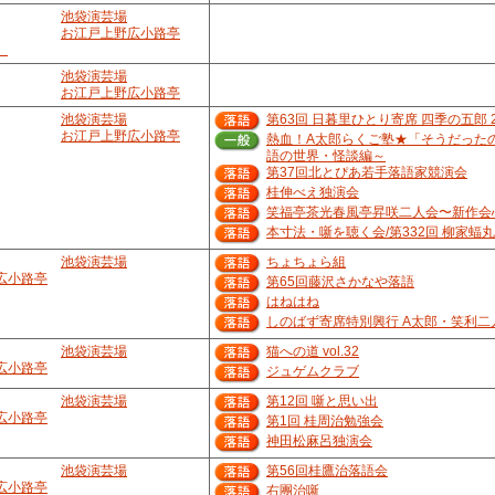
池袋演芸場
お江戸上野広小路亭
）
池袋演芸場
お江戸上野広小路亭
池袋演芸場
第63回 日暮里ひとり寄席 四季の五郎 2
お江戸上野広小路亭
熱血！A太郎らくご塾★「そうだった
語の世界・怪談編～
第37回北とぴあ若手落語家競演会
桂伸べえ独演会
笑福亭茶光春風亭昇咲二人会〜新作会
本寸法・噺を聴く会/第332回 柳家蝠
池袋演芸場
ちょちょら組
広小路亭
第65回藤沢さかなや落語
はねはね
しのばず寄席特別興行 A太郎・笑利二
池袋演芸場
猫への道 vol.32
広小路亭
ジュゲムクラブ
池袋演芸場
第12回 噺と思い出
広小路亭
第1回 桂周治勉強会
神田松麻呂独演会
池袋演芸場
第56回桂鷹治落語会
広小路亭
右團治噺