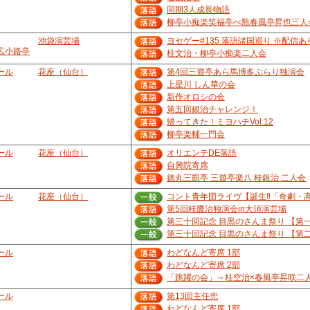
同期3人成長物語
柳亭小痴楽笑福亭べ瓶春風亭昇也三人
池袋演芸場
ヨセゲー#135 落語諸国巡り ※配信あ
広小路亭
桂文治・柳亭小痴楽二人会
ール
花座（仙台）
第4回三遊亭あら馬博多ぶらり独演会
上星川 しん華の会
新作オロシの会
第五回銀治チャレンジ！
帰ってきた！ミヨハチVol.12
柳亭楽輔一門会
ール
花座（仙台）
オリエンテDE落語
自興院寄席
徳丸三凱亭 三遊亭楽八 桂銀治 二人会
ール
花座（仙台）
コント青年団ライヴ【誕生‼️「奇劇・
第5回桂鷹治独演会in大須演芸場
第三十回記念 目黒のさんま祭り 【第
第三十回記念 目黒のさんま祭り 【第
ール
わどなんど寄席 1部
わどなんど寄席 2部
「跳躍の会」～桂空治×春風亭昇咲二
ール
第13回主任兜
わどなんど寄席 1部