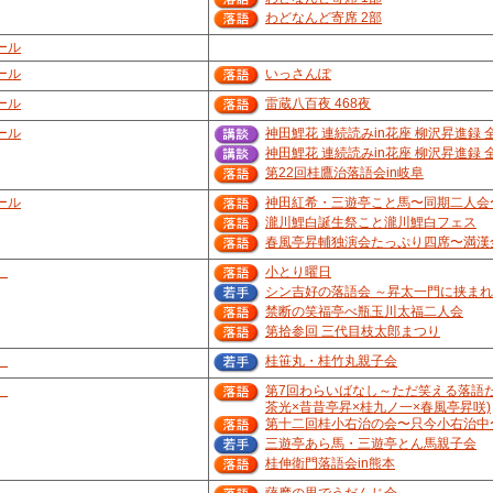
わどなんど寄席 2部
ール
ール
いっさんぽ
ール
雷蔵八百夜 468夜
ール
神田鯉花 連続読みin花座 柳沢昇進録 
神田鯉花 連続読みin花座 柳沢昇進録 
第22回桂鷹治落語会in岐阜
ール
神田紅希・三遊亭こと馬〜同期二人会
瀧川鯉白誕生祭こと瀧川鯉白フェス
春風亭昇輔独演会たっぷり四席〜満漢
）
小とり曜日
シン吉好の落語会 ～昇太一門に挟ま
禁断の笑福亭べ瓶玉川太福二人会
第拾参回 三代目枝太郎まつり
）
桂笹丸・桂竹丸親子会
）
第7回わらいばなし～ただ笑える落語
茶光×昔昔亭昇×桂九ノ一×春風亭昇咲)
第十二回桂小右治の会〜只今小右治中
三遊亭あら馬・三遊亭とん馬親子会
桂伸衛門落語会in熊本