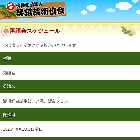
落語会スケジュール
※出演者が変更になる場合がございます。
種類
落語会
公演名
瀧川鯉白誕生祭こと瀧川鯉白フェス
開催日
2026年9月20日日曜日