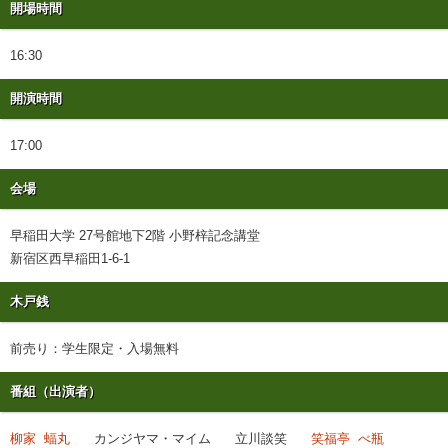
開場時間
16:30
開演時間
17:00
会場
早稲田大学 27号館地下2階 小野梓記念講堂
新宿区西早稲田1-6-1
木戸銭
前売り：学生限定・入場無料
番組（出演者）
柳家 蝠丸
カンジヤマ・マイム
立川談笑
笑福亭 べ瓶