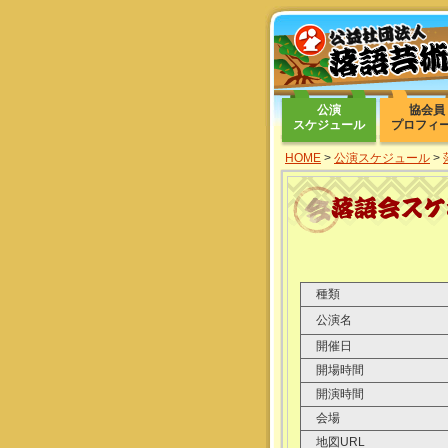
公演
協会員
スケジュール
プロフィ
HOME
>
公演スケジュール
>
種類
公演名
開催日
開場時間
開演時間
会場
地図URL