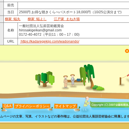
前売
当日
2500円 お得な聴きくらべパスポート18,000円（10/25公演分まで)
柳家 蝠丸
柳家 蝠よし
江戸家 まねき猫
一般社団法人弘前芸術鑑賞会
名称
hirosakigeikan@gmail.com
0172-40-4072（平日11：00～17：00)
URL
https://kadaregekijo.com/wadonando/
ムページの文章、写真、イラストなどの著作権は、公益社団法人落語芸術協会に帰属しま