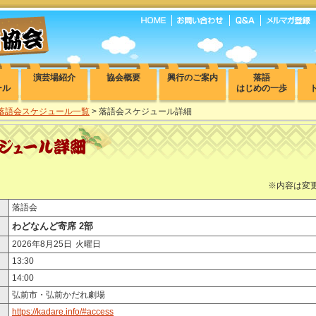
演芸場紹介
協会概要
興行のご案内
落語
ール
はじめの一歩
落語会スケジュール一覧
> 落語会スケジュール詳細
※内容は変
落語会
わどなんど寄席 2部
2026年8月25日
火曜日
13:30
14:00
弘前市・弘前かだれ劇場
https://kadare.info/#access