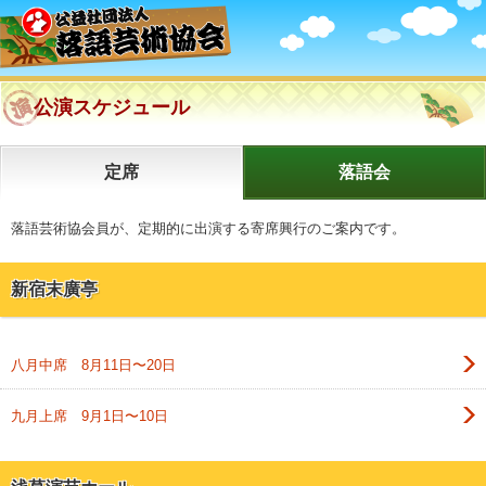
公演スケジュール
定席
落語会
落語芸術協会員が、定期的に出演する寄席興行のご案内です。
新宿末廣亭
八月中席 8月11日〜20日
九月上席 9月1日〜10日