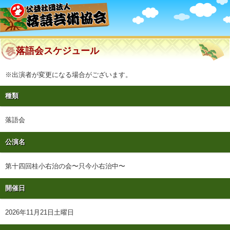
落語会スケジュール
※出演者が変更になる場合がございます。
種類
落語会
公演名
第十四回桂小右治の会〜只今小右治中〜
開催日
2026年11月21日土曜日