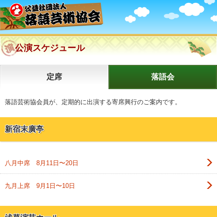
公演スケジュール
定席
落語会
落語芸術協会員が、定期的に出演する寄席興行のご案内です。
新宿末廣亭
八月中席 8月11日〜20日
九月上席 9月1日〜10日