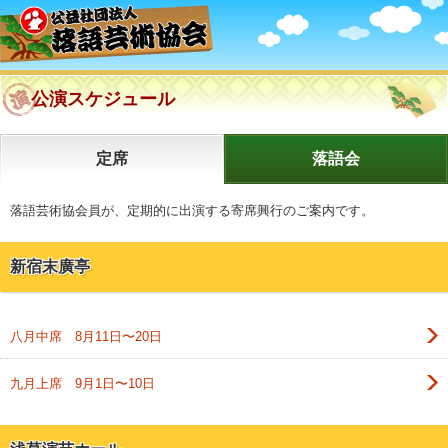
公演スケジュール
定席
落語会
落語芸術協会員が、定期的に出演する寄席興行のご案内です。
新宿末廣亭
八月中席 8月11日〜20日
九月上席 9月1日〜10日