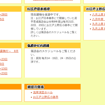
〜28日
現在建物を改築中です。
八月上席 
注：お江戸日本橋亭にて開催していた若
5日
八月中席 
手育成落語会は令和8年度は毎月21日、
九月上席 
22日、23日にお江戸上野広小路亭にて開
九月上席 
催しています。
詳しくは落語会のスケジュールをご覧く
ださい。
披露興行～ 8月
落語会のスケジュールをご覧くださ
い。
注：原則 毎月14・15日、24・25日の公
〜23日
演です。
3日
〜13日
〜23日
浅草演芸ホール
お江戸上野広小路亭