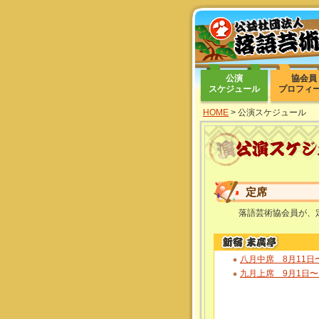
公演
協会員
スケジュール
プロフィ
HOME
> 公演スケジュール
定席
落語芸術協会員が、
八月中席 8月11日
九月上席 9月1日〜