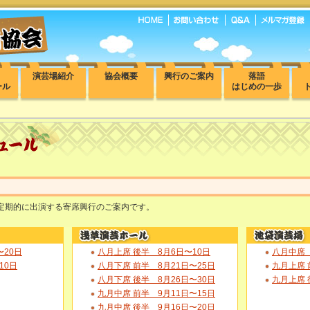
演芸場紹介
協会概要
興行のご案内
落語
ール
はじめの一歩
定期的に出演する寄席興行のご案内です。
〜20日
八月上席 後半 8月6日〜10日
八月中席 
10日
八月下席 前半 8月21日〜25日
九月上席 
八月下席 後半 8月26日〜30日
九月上席 
九月中席 前半 9月11日〜15日
九月中席 後半 9月16日〜20日