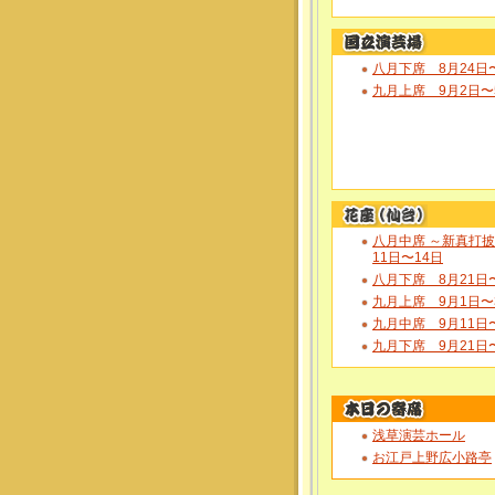
八月下席 8月24日
九月上席 9月2日〜
八月中席 ～新真打
11日〜14日
八月下席 8月21日
九月上席 9月1日〜
九月中席 9月11日
九月下席 9月21日
浅草演芸ホール
お江戸上野広小路亭