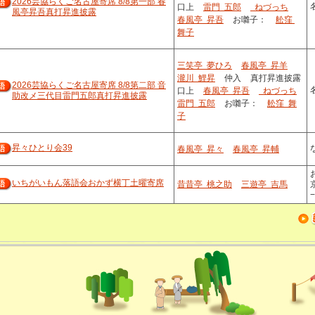
2026芸協らくご名古屋寄席 8/8第一部 春
口上
雷門 五郎
ねづっち
風亭昇吾真打昇進披露
春風亭 昇吾
お囃子：
舩窪
舞子
三笑亭 夢ひろ
春風亭 昇羊
瀧川 鯉昇
仲入
真打昇進披露
2026芸協らくご名古屋寄席 8/8第二部 音
口上
春風亭 昇吾
ねづっち
助改メ三代目雷門五郎真打昇進披露
雷門 五郎
お囃子：
舩窪 舞
子
昇々ひとり会39
春風亭 昇々
春風亭 昇輔
いちがいもん落語会おかず横丁土曜寄席
昔昔亭 桃之助
三遊亭 吉馬