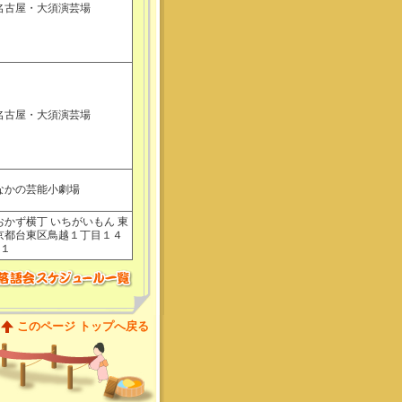
名古屋・大須演芸場
名古屋・大須演芸場
なかの芸能小劇場
おかず横丁 いちがいもん 東
京都台東区鳥越１丁目１４
−１
このページ トップへ戻る