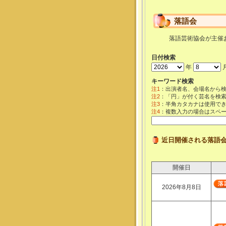
落語会
落語芸術協会が主催
日付検索
年
キーワード検索
注1
：出演者名、会場名から
注2
：「円」が付く芸名を検
注3
：半角カタカナは使用で
注4
：複数入力の場合はスペ
近日開催される落語
開催日
2026年8月8日