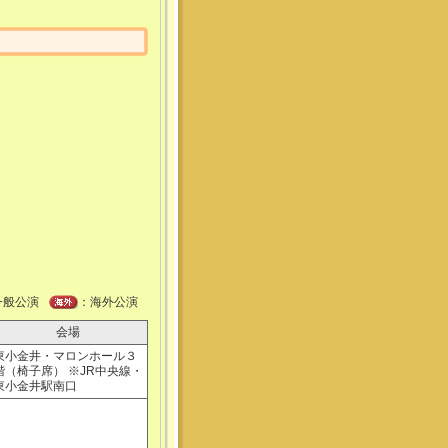
一般公演
：海外公演
会場
東小金井・マロンホール３
階（椅子席） ※JR中央線・
東小金井駅南口