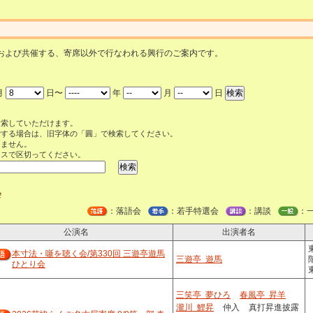
および共催する、寄席以外で行なわれる興行のご案内です。
月
日〜
年
月
日
検索していただけます。
索する場合は、旧字体の「圓」で検索してください。
きません。
ースで区切ってください。
会
：落語会
：若手特選会
：講談
：
公演名
出演者名
本寸法・噺を聴く会/第330回 三遊亭遊馬
三遊亭 遊馬
ひとり会
三笑亭 夢ひろ
春風亭 昇羊
瀧川 鯉昇
仲入
真打昇進披露