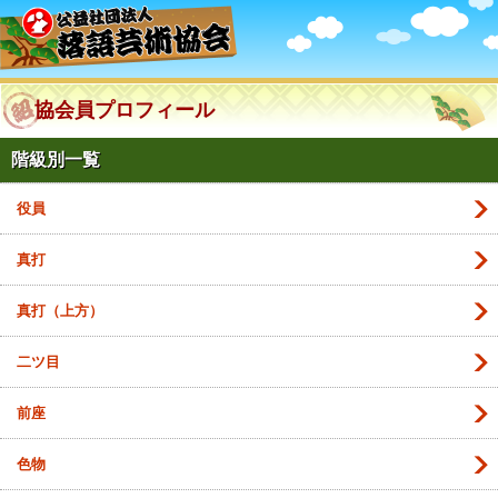
協会員プロフィール
階級別一覧
役員
真打
真打（上方）
二ツ目
前座
色物