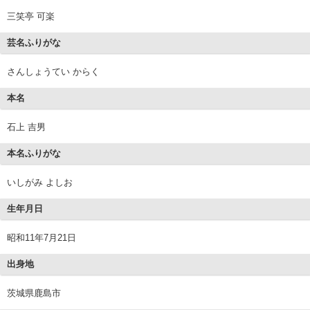
三笑亭 可楽
芸名ふりがな
さんしょうてい からく
本名
石上 吉男
本名ふりがな
いしがみ よしお
生年月日
昭和11年7月21日
出身地
茨城県鹿島市