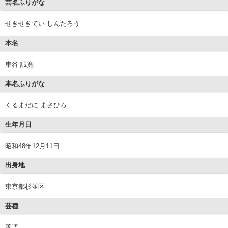
芸名ふりがな
せきせきてい しんたろう
本名
車谷 誠寛
本名ふりがな
くるまだに まさひろ
生年月日
昭和48年12月11日
出身地
東京都杉並区
芸種
落語