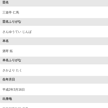
芸名
三遊亭 仁馬
芸名ふりがな
さんゆうてい じんば
本名
酒寄 拓
本名ふりがな
さかより たく
生年月日
平成2年3月16日
出身地