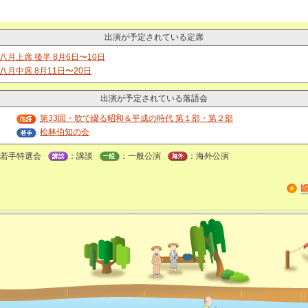
出演が予定されている定席
八月上席 後半 8月6日〜10日
八月中席 8月11日〜20日
出演が予定されている落語会
第33回・歌で綴る昭和＆平成の時代 第１部・第２部
日
松林伯知の会
若手特選会
：講談
：一般公演
：海外公演