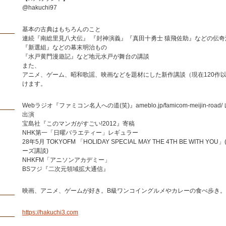
@hakuchi97
基本の古典はもちろんのこと
連続『南総里見八犬伝』 『封神演義』『真田十勇士 猿飛佐助』などの伝奇
『新選組』などの幕末明治もの
『水戸黄門漫遊記』など地元水戸が舞台の講談
また、
アニメ、ゲーム、昭和歌謡、映画などを題材にした新作講談（現在120作
けます。
Webラジオ『ファミコン名人への道(笑)』ameblo.jp/famicom-meijin-road
出演
宝島社『このマンガがすごい!2012』寄稿
NHK第一「日曜バラエティー」レギュラー
28年5月 TOKYOFM 「HOLIDAY SPECIAL MAY THE 4TH BE WITH Y
ーズ講談)
NHKFM「アニソンアカデミー」
BSフジ『二次元領域拡大通信』
映画、アニメ、ゲームが好き。B級ワンコイングルメやカレーの食べ歩き。
https://hakuchi3.com