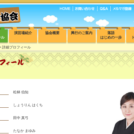
演芸場紹介
協会概要
興行のご案内
落語
ール
はじめの一歩
> 詳細プロフィール
松林 伯知
しょうりん はくち
田中 真弓
たなか まゆみ