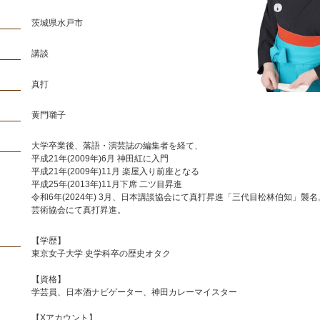
茨城県水戸市
講談
真打
黄門囃子
大学卒業後、落語・演芸誌の編集者を経て、
平成21年(2009年)6月 神田紅に入門
平成21年(2009年)11月 楽屋入り前座となる
平成25年(2013年)11月下席 二ツ目昇進
令和6年(2024年) 3月、日本講談協会にて真打昇進「三代目松林伯知」襲
芸術協会にて真打昇進。
【学歴】
東京女子大学 史学科卒の歴史オタク
【資格】
学芸員、日本酒ナビゲーター、神田カレーマイスター
【Xアカウント】