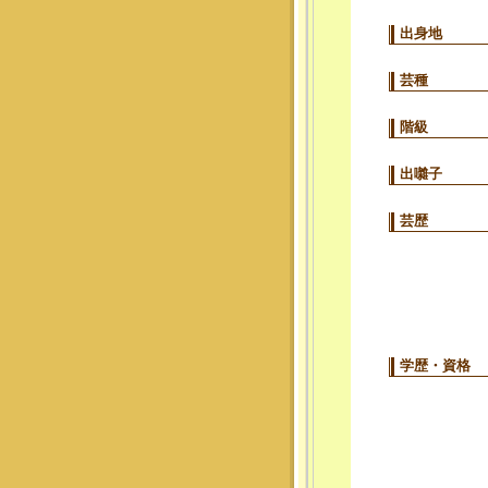
出身地
芸種
階級
出囃子
芸歴
学歴・資格