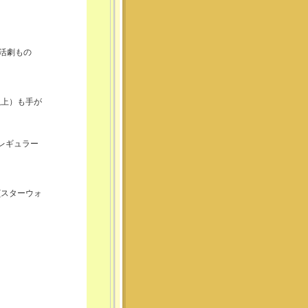
活劇もの
以上）も手が
/ レギュラー
OU」(スターウォ