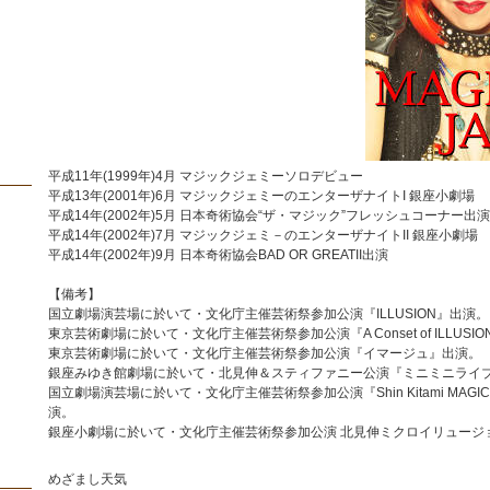
平成11年(1999年)4月 マジックジェミーソロデビュー
平成13年(2001年)6月 マジックジェミーのエンターザナイトI 銀座小劇場
平成14年(2002年)5月 日本奇術協会“ザ・マジック”フレッシュコーナー出演
平成14年(2002年)7月 マジックジェミ－のエンターザナイトII 銀座小劇場
平成14年(2002年)9月 日本奇術協会BAD OR GREATII出演
【備考】
国立劇場演芸場に於いて・文化庁主催芸術祭参加公演『ILLUSION』出演。
東京芸術劇場に於いて・文化庁主催芸術祭参加公演『A Conset of ILLUSI
東京芸術劇場に於いて・文化庁主催芸術祭参加公演『イマージュ』出演。
銀座みゆき館劇場に於いて・北見伸＆スティファニー公演『ミニミニライ
国立劇場演芸場に於いて・文化庁主催芸術祭参加公演『Shin Kitami MAGIC 
演。
銀座小劇場に於いて・文化庁主催芸術祭参加公演 北見伸ミクロイリュージ
めざまし天気