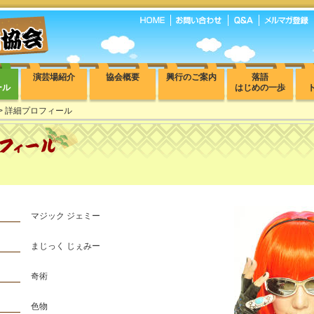
演芸場紹介
協会概要
興行のご案内
落語
ール
はじめの一歩
> 詳細プロフィール
マジック ジェミー
まじっく じぇみー
奇術
色物