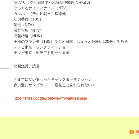
Mr.マリックと愉快で不思議な仲間達(NHKBS)
ぐるぐるナイティナイン（NTV）
カッパ－（テレビ朝日）指導他
筋肉番付（TBS）
笑点（NTV）
演芸宝船（NTV）
演芸特選（NHK）
王様のブランチ（TBS）ラジオ日本「ちょっと危険い120分」生放送
テレビ東京・ソングライトショー
テレビ東京・出没アド街ック天国
映画鑑賞、読書
今までにない変わったキャラクターマジシャン
赤い髪にサングラス、一度見ると忘れられない！
https://sites.google.com/view/royaldreaming