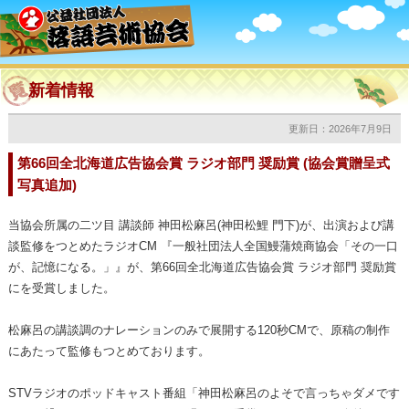
新着情報
更新日：2026年7月9日
第66回全北海道広告協会賞 ラジオ部門 奨励賞 (協会賞贈呈式
写真追加)
当協会所属の二ツ目 講談師 神田松麻呂(神田松鯉 門下)が、出演および講
談監修をつとめたラジオCM 『一般社団法人全国鰻蒲焼商協会「その一口
が、記憶になる。」』が、第66回全北海道広告協会賞 ラジオ部門 奨励賞
にを受賞しました。
松麻呂の講談調のナレーションのみで展開する120秒CMで、原稿の制作
にあたって監修もつとめております。
STVラジオのポッドキャスト番組「神田松麻呂のよそで言っちゃダメです