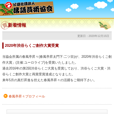
新着情報
更新日：2020年12月15日
2020年渋谷らくご創作大賞受賞
当協会所属の春風亭昇々(春風亭昇太門下:二ツ目)が、2020年渋谷らくご創
作大賞」(主催:ユーロライブ)を受賞いたしました。
過去2016年の第2回渋谷らくご大賞も受賞しており、渋谷らくご大賞・渋
谷らくご創作大賞と両賞受賞達成となりました。
来年5月の真打昇進を控えた春風亭昇々の活躍をご期待下さい。
春風亭昇々プロフィール