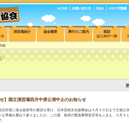
演芸場紹介
協会概要
興行のご案内
落語
ール
はじめの一歩
詳細
せ】国立演芸場四月中席公演中止のお知らせ
染症対策に係る政府等の要請を受け、日本芸術文化振興会は４月３０日まで主催公
々な準備を重ねて参りましたが、この度、政府の緊急事態宣言等をふまえ、５月３
す。