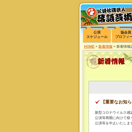
公演
協会員
スケジュール
プロフィ
HOME
>
新着情報
> 新着情報
【重要なお知ら
新型コロナウイルス感
公演等再開に向けて様
公演等を中止いたしま