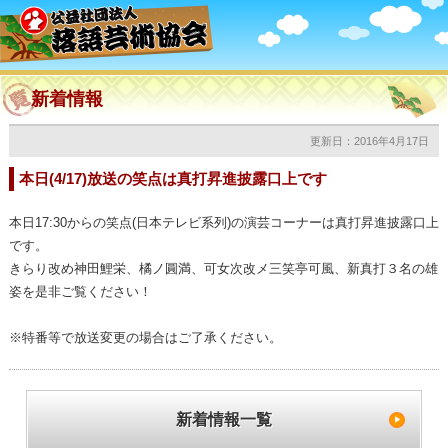
新着情報
更新日：2016年4月17日
本日(4/17)放送の笑点は真打昇進披露口上です
本日17:30からの笑点(日本テレビ系列)の演芸コーナーは真打昇進披露口上
です。
きらり改め神田鯉栄、橘ノ圓満、可女次改メ三笑亭可風、新真打３名の雄
姿を是非ご覧ください！
※特番等で放送変更の場合はご了承ください。
新着情報一覧