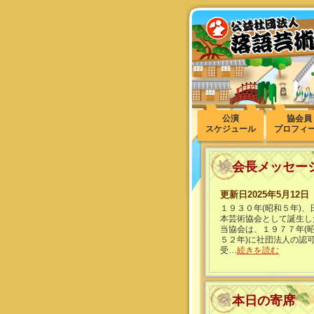
公演
協会員
スケジュール
プロフィ
会長メッセー
更新日2025年5月12日
１９３０年(昭和５年)、
本芸術協会として誕生し
当協会は、１９７７年(
５２年)に社団法人の認
受…
続きを読む
本日の寄席