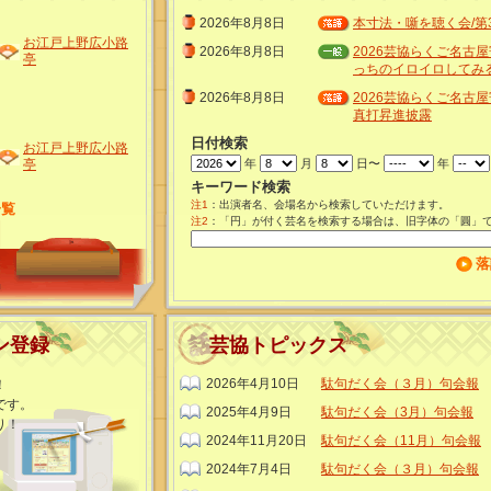
2026年8月8日
本寸法・噺を聴く会/第
お江戸上野広小路
2026年8月8日
2026芸協らくご名古
亭
っちのイロイロしてみる
2026年8月8日
2026芸協らくご名古屋
真打昇進披露
日付検索
お江戸上野広小路
亭
年
月
日〜
年
キーワード検索
注1
：出演者名、会場名から検索していただけます。
一覧
注2
：「円」が付く芸名を検索する場合は、旧字体の「圓」
落
ン登録
芸協トピックス
2026年4月10日
駄句だく会（３月）句会報
！
です。
2025年4月9日
駄句だく会（3月）句会報
り！
2024年11月20日
駄句だく会（11月）句会報
。
2024年7月4日
駄句だく会（３月）句会報