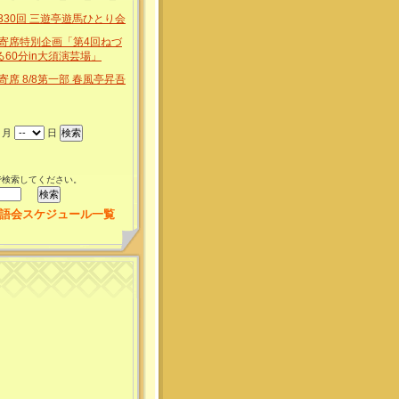
330回 三遊亭遊馬ひとり会
屋寄席特別企画「第4回ねづ
60分in大須演芸場」
寄席 8/8第一部 春風亭昇吾
月
日
で検索してください。
語会スケジュール一覧