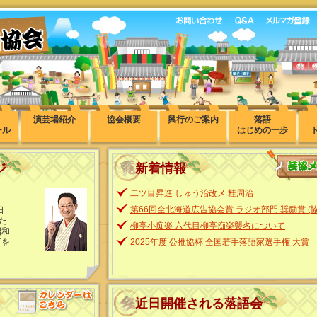
演芸場紹介
協会概要
興行のご案内
落語
ール
はじめの一歩
ジ
新着情報
二ツ目昇進 しゅう治改メ 桂周治
第66回全北海道広告協会賞 ラジオ部門 奨励賞 (
日
た
柳亭小痴楽 六代目柳亭痴楽襲名について
昭和
可を
2025年度 公推協杯 全国若手落語家選手権 大賞
近日開催される落語会